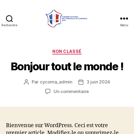
Recherche
Menu
Congres
national
TC
Catégories
NON CLASSÉ
Bonjour tout le monde !
Par
cycoma_admin
3 juin 2024
Auteur
Date
de
de
sur
Un commentaire
l’article
l’article
Bonjour
tout
le
monde !
Bienvenue sur WordPress. Ceci est votre
premier article. Modifiez-le ou supprimez-le,