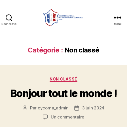
Recherche
Menu
Congres
national
TC
Catégorie :
Non classé
Catégories
NON CLASSÉ
Bonjour tout le monde !
Par
cycoma_admin
3 juin 2024
Auteur
Date
de
de
sur
Un commentaire
l’article
l’article
Bonjour